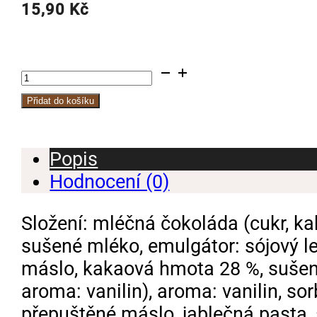
15,90
Kč
Jablko
–
Přidat do košíku
skořice
v
Popis
mléčné
Hodnocení (0)
množství
Složení: mléčná čokoláda (cukr, k
sušené mléko, emulgátor: sójový lec
máslo, kakaová hmota 28 %, sušené
aroma: vanilin), aroma: vanilin, sor
přepuštěné máslo, jablečná pasta, s