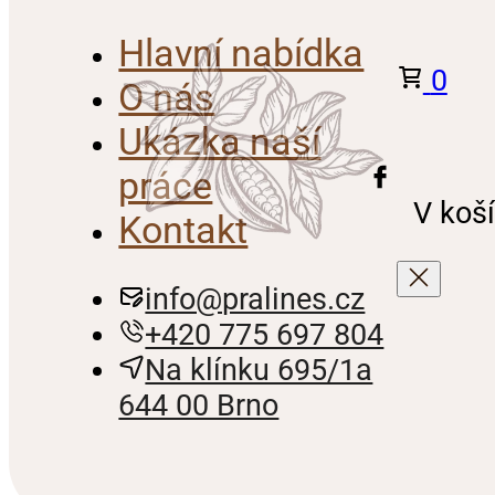
Hlavní nabídka
0
O nás
Ukázka naší
práce
V koší
Kontakt
info@pralines.cz
+420 775 697 804
Na klínku 695/1a
644 00 Brno