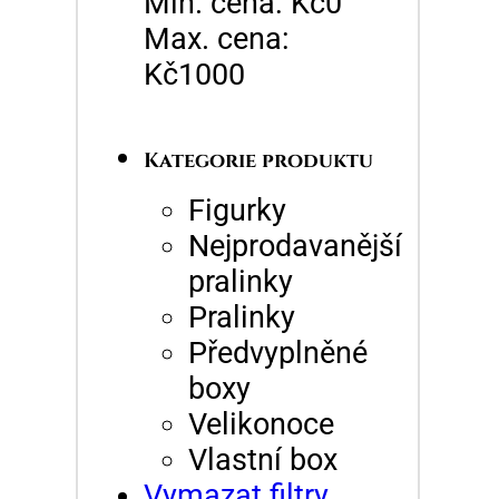
Min. cena: Kč0
Max. cena:
Kč1000
Kategorie produktu
Figurky
Nejprodavanější
pralinky
Pralinky
Předvyplněné
boxy
Velikonoce
Vlastní box
Vymazat filtry